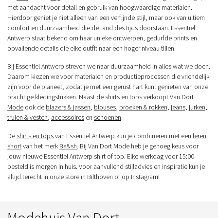
met aandacht voor detail en gebruik van hoogwaardige materialen.
Hierdoor geniet je niet alleen van een verfijnde stijl, maar ook van ultiem
comfort en duurzaamheid die de tand des tijds doorstaan. Essentiel
Antwerp staat bekend om haar unieke ontwerpen, gedurfde prints en
opvallende details die elke outfit naar een hoger niveau tillen.
Bij Essentiel Antwerp streven we naar duurzaamheid in alles wat we doen.
Daarom kiezen we voor materialen en productieprocessen die vriendelijk
zijn voor de planeet, zodat je met een gerust hart kunt genieten van onze
prachtige kledingstukken. Naast de shirts en tops verkoopt
Van Dort
Mode
ook de
blazers & jassen
,
blouses
,
broeken & rokken
,
jeans
,
jurken
,
truien & vesten
,
accessoires
en
schoenen
.
De
shirts en tops
van Essentiel Antwerp kun je combineren met een
leren
short
van het merk
Ba&sh
. Bij Van Dort Mode heb je genoeg keus voor
jouw nieuwe Essentiel Antwerp shirt of top. Elke werkdag voor 15:00
besteld is morgen in huis. Voor aanvullend stijladvies en inspiratie kun je
altijd terecht in onze store in Bilthoven of op Instagram!
Modehuis Van Dort