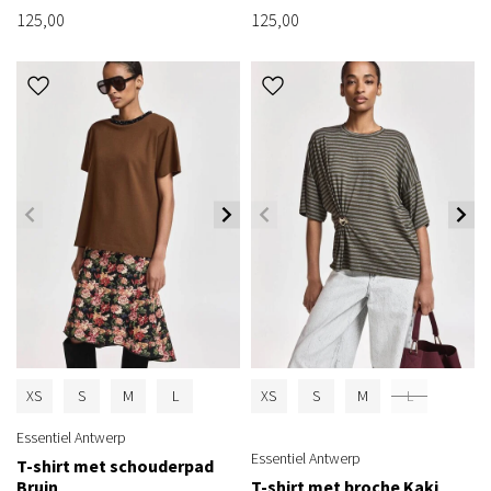
125,00
125,00
XS
S
M
L
XS
S
M
L
Essentiel Antwerp
Essentiel Antwerp
T-shirt met schouderpad
Bruin
T-shirt met broche Kaki