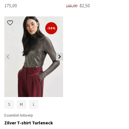
175,00
82,50
165,00
-50%
S
M
L
Essentiel Antwerp
Zilver T-shirt Turleneck