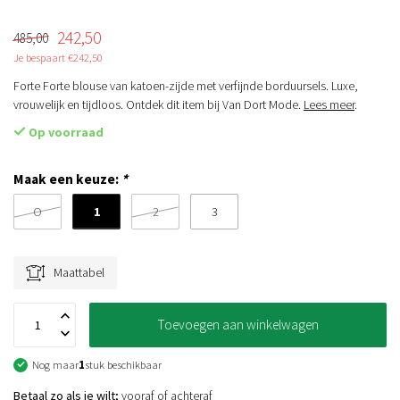
242,50
485,00
Je bespaart €242,50
Forte Forte blouse van katoen-zijde met verfijnde borduursels. Luxe,
vrouwelijk en tijdloos. Ontdek dit item bij Van Dort Mode.
Lees meer
.
Op voorraad
Maak een keuze:
*
1
O
2
3
Maattabel
Toevoegen aan winkelwagen
Nog maar
1
stuk beschikbaar
Betaal zo als je wilt;
vooraf of achteraf