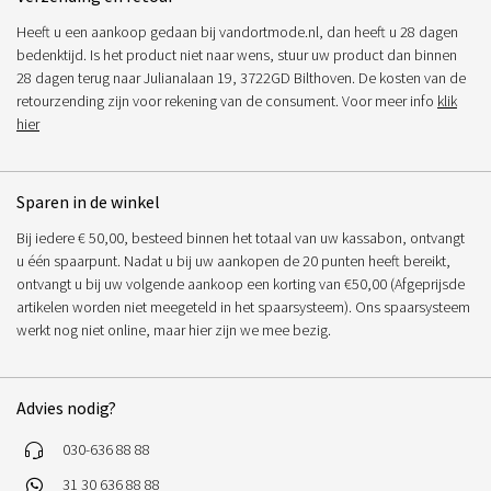
Heeft u een aankoop gedaan bij vandortmode.nl, dan heeft u 28 dagen
bedenktijd. Is het product niet naar wens, stuur uw product dan binnen
28 dagen terug naar Julianalaan 19, 3722GD Bilthoven. De kosten van de
retourzending zijn voor rekening van de consument. Voor meer info
klik
hier
Sparen in de winkel
Bij iedere € 50,00, besteed binnen het totaal van uw kassabon, ontvangt
u één spaarpunt. Nadat u bij uw aankopen de 20 punten heeft bereikt,
ontvangt u bij uw volgende aankoop een korting van €50,00 (Afgeprijsde
artikelen worden niet meegeteld in het spaarsysteem). Ons spaarsysteem
werkt nog niet online, maar hier zijn we mee bezig.
Advies nodig?
030-636 88 88
31 30 636 88 88