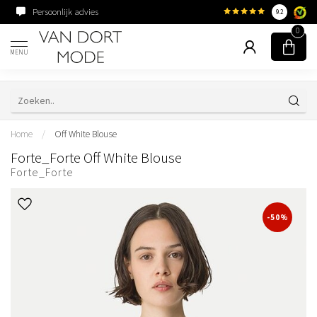
Persoonlijk advies
Familiebedrijf sinds 195
9.2
0
MENU
Home
/
Off White Blouse
Forte_Forte Off White Blouse
Forte_Forte
-50%