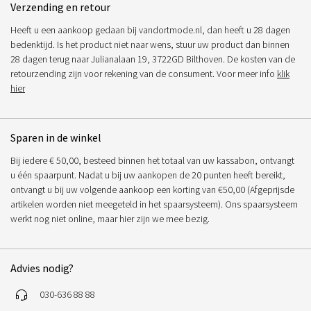
Verzending en retour
Heeft u een aankoop gedaan bij vandortmode.nl, dan heeft u 28 dagen
bedenktijd. Is het product niet naar wens, stuur uw product dan binnen
28 dagen terug naar Julianalaan 19, 3722GD Bilthoven. De kosten van de
retourzending zijn voor rekening van de consument. Voor meer info
klik
hier
Sparen in de winkel
Bij iedere € 50,00, besteed binnen het totaal van uw kassabon, ontvangt
u één spaarpunt. Nadat u bij uw aankopen de 20 punten heeft bereikt,
ontvangt u bij uw volgende aankoop een korting van €50,00 (Afgeprijsde
artikelen worden niet meegeteld in het spaarsysteem). Ons spaarsysteem
werkt nog niet online, maar hier zijn we mee bezig.
Advies nodig?
030-636 88 88