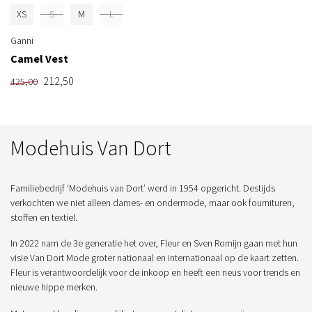
XS
S
M
L
Ganni
Camel Vest
212,50
425,00
Modehuis Van Dort
Familiebedrijf ‘Modehuis van Dort’ werd in 1954 opgericht. Destijds
verkochten we niet alleen dames- en ondermode, maar ook fournituren,
stoffen en textiel.
In 2022 nam de 3e generatie het over, Fleur en Sven Romijn gaan met hun
visie Van Dort Mode groter nationaal en internationaal op de kaart zetten.
Fleur is verantwoordelijk voor de inkoop en heeft een neus voor trends en
nieuwe hippe merken.