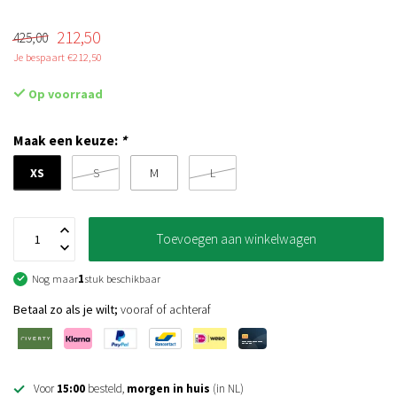
212,50
425,00
Je bespaart €212,50
Op voorraad
Maak een keuze:
*
XS
S
M
L
Toevoegen aan winkelwagen
Nog maar
1
stuk beschikbaar
Betaal zo als je wilt;
vooraf of achteraf
Voor
15:00
besteld,
morgen in huis
(in NL)