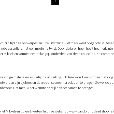
1
 zijn tijdloze ontwerpen en luxe uitstraling. Het merk werd opgericht in Den
rfijnde essentials met een moderne twist. Door de jaren heen heeft het merk int
er et Mikkelsen vormen een belangrijk onderdeel van deze collecties. Ze combine
waardige materialen en verfijnde afwerking. Elk item wordt ontworpen met oog 
ntwerpen zijn tijdloos en daardoor seizoen na seizoen te dragen. Zowel de trui
 garderobe. Het merk weet warmte en stijl perfect samen te brengen.
er et Mikkelsen truien & vesten. In onze webshop
www.vandortmode.nl
shop je 