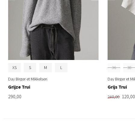
XS
S
M
L
36
38
Day Birger et Mikkelsen
Day Birger et Mi
Grijze Trui
Grijs Trui
290,00
120,00
240,00