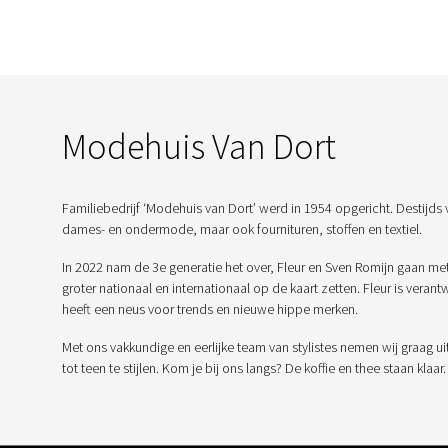
Modehuis Van Dort
Familiebedrijf ‘Modehuis van Dort’ werd in 1954 opgericht. Destijds 
dames- en ondermode, maar ook fournituren, stoffen en textiel.
In 2022 nam de 3e generatie het over, Fleur en Sven Romijn gaan me
groter nationaal en internationaal op de kaart zetten. Fleur is veran
heeft een neus voor trends en nieuwe hippe merken.
Met ons vakkundige en eerlijke team van stylistes nemen wij graag ui
tot teen te stijlen. Kom je bij ons langs? De koffie en thee staan klaar.