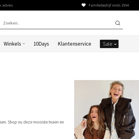
k advies
Familiebedrijf sinds 1954
Winkels
10Days
Klantenservice
Sale
lsen. Shop nu deze mooiste truien en