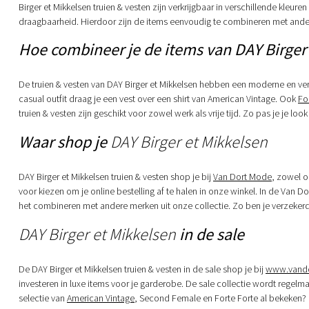
Birger et Mikkelsen truien & vesten zijn verkrijgbaar in verschillende kleure
draagbaarheid. Hierdoor zijn de items eenvoudig te combineren met andere kl
Hoe combineer je de items van DAY Birger
De truien & vesten van DAY Birger et Mikkelsen hebben een moderne en ver
casual outfit draag je een vest over een shirt van American Vintage. Ook
Fo
truien & vesten zijn geschikt voor zowel werk als vrije tijd. Zo pas je je 
Waar shop je
DAY Birger et Mikkelsen
DAY Birger et Mikkelsen truien & vesten shop je bij
Van Dort Mode
, zowel o
voor kiezen om je online bestelling af te halen in onze winkel. In de Van Dor
het combineren met andere merken uit onze collectie. Zo ben je verzekerd v
DAY Birger et Mikkelsen
in de sale
De DAY Birger et Mikkelsen truien & vesten in de sale shop je bij
www.vando
investeren in luxe items voor je garderobe. De sale collectie wordt regel
selectie van
American Vintage
, Second Female en Forte Forte al bekeken? Z