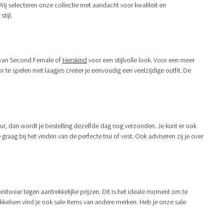
k. Wij selecteren onze collectie met aandacht voor kwaliteit en
tijl.
n van Second Female of
Herskind
voor een stijlvolle look. Voor een meer
 te spelen met laagjes creëer je eenvoudig een veelzijdige outfit. De
uur, dan wordt je bestelling dezelfde dag nog verzonden. Je kunt er ook
 graag bij het vinden van de perfecte trui of vest. Ook adviseren zij je over
 knitwear tegen aantrekkelijke prijzen. Dit is het ideale moment om te
ikkelsen vind je ook sale items van andere merken. Heb je onze sale