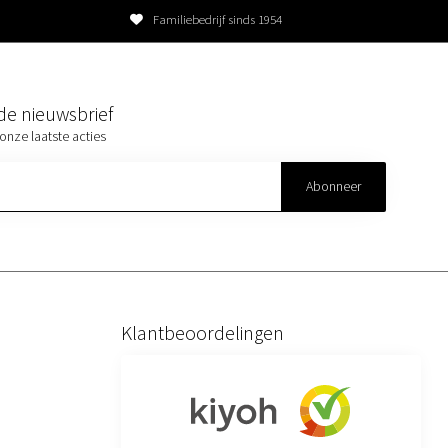
Familiebedrijf sinds 1954
r de nieuwsbrief
onze laatste acties
Abonneer
Klantbeoordelingen