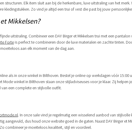
n en structuren. Elk item sluit aan bij de herkenbare, luxe uitstraling van het mer
edingstukken. Zo vind je altijd een trui of vest die past bij jouw persoonlijke s
 et Mikkelsen?
fijnde uitstraling. Combineer een DAY Birger et Mikkelsen trui met een pantalo
rte Forte
is perfect te combineren door de luxe materialen en zachte tinten. Door
look moeiteloos aan elk moment van de dag aan.
nline als in onze winkel in Bilthoven. Bestel je online op werkdagen vóór 15:00 
t Mode winkel in Bilthoven staan onze stijladviseuses voor je klaar. Zij helpen je
an een complete en stijlvolle outfit.
rtmode.nl
. In onze sale vind je regelmatig een wisselend aanbod van stijlvolle
matig aangevuld, dus houd onze website goed in de gaten. Naast DAY Birger et M
o combineer je moeiteloos kwaliteit, stijl en voordeel.