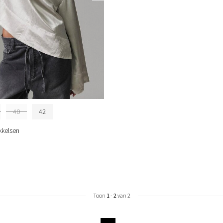
40
42
kkelsen
Toon
1
-
2
van 2