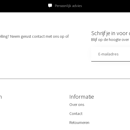
Persoonlijk advies
Schrijf je in voo
elling? Neem gerust contact met ons op of
Blijf op de hoogte over 
n
Informatie
Over ons
Contact
Retourneren