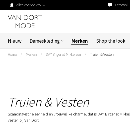
Alles voor de vrouw
Persoonlij
Nieuw
Dameskleding
Merken
Shop the look
Home
/
Merken
/
DAY Birger et Mikkelsen
/
Truien & Vesten
Truien & Vesten
Scandinavische eenheid en vrouwelijke charme, dat is DAY Birger et Mikke
vesten bij Van Dort.