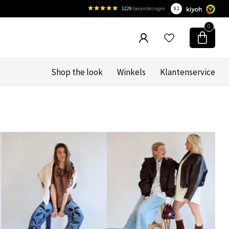
1229
beoordelingen
9.2
0
Shop the look
Winkels
Klantenservice