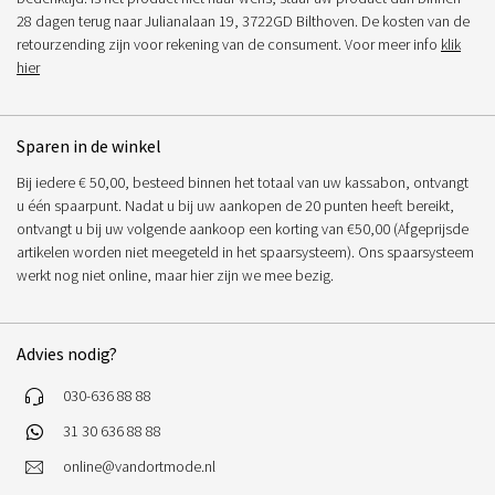
28 dagen terug naar Julianalaan 19, 3722GD Bilthoven. De kosten van de
retourzending zijn voor rekening van de consument. Voor meer info
klik
hier
Sparen in de winkel
Bij iedere € 50,00, besteed binnen het totaal van uw kassabon, ontvangt
u één spaarpunt. Nadat u bij uw aankopen de 20 punten heeft bereikt,
ontvangt u bij uw volgende aankoop een korting van €50,00 (Afgeprijsde
artikelen worden niet meegeteld in het spaarsysteem). Ons spaarsysteem
werkt nog niet online, maar hier zijn we mee bezig.
Advies nodig?
030-636 88 88
31 30 636 88 88
online@vandortmode.nl