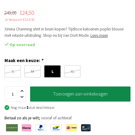
124,50
249,00
Je bespaart €124,50
Xirena Channing shirt in bruin kopen? Tijdloze katoenen poplin blouse
met relaxte uitstraling. Shop nu bij Van Dort Mode.
Lees meer
.
Op voorraad
Maak een keuze:
*
L
S
M
XL
Toevoegen aan winkelwagen
Nog maar
1
stuk beschikbaar
Betaal zo als je wilt;
vooraf of achteraf