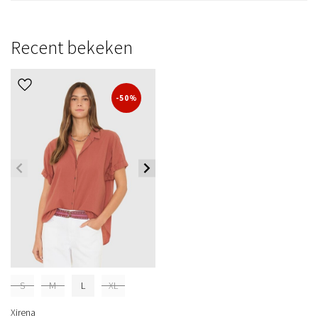
Recent bekeken
-50%
S
M
L
XL
Xirena