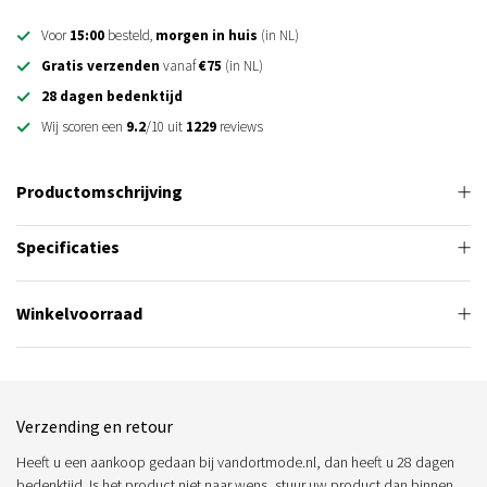
Voor
15:00
besteld,
morgen in huis
(in NL)
Gratis verzenden
vanaf
€75
(in NL)
28 dagen bedenktijd
Wij scoren een
9.2
/10 uit
1229
reviews
Productomschrijving
Specificaties
Winkelvoorraad
Verzending en retour
Heeft u een aankoop gedaan bij vandortmode.nl, dan heeft u 28 dagen
bedenktijd. Is het product niet naar wens, stuur uw product dan binnen