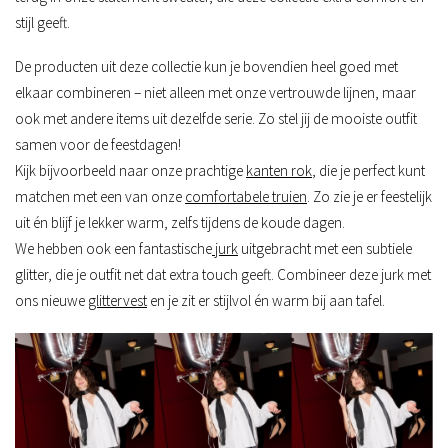
stijl geeft.
De producten uit deze collectie kun je bovendien heel goed met
elkaar combineren – niet alleen met onze vertrouwde lijnen, maar
ook met andere items uit dezelfde serie. Zo stel jij de mooiste outfit
samen voor de feestdagen!
Kijk bijvoorbeeld naar onze prachtige
kanten rok
, die je perfect kunt
matchen met een van onze
comfortabele truien
. Zo zie je er feestelijk
uit én blijf je lekker warm, zelfs tijdens de koude dagen.
We hebben ook een fantastische
jurk
uitgebracht met een subtiele
glitter, die je outfit net dat extra
touch
geeft. Combineer deze jurk met
ons nieuwe
glittervest
en je zit er stijlvol én warm bij aan tafel.