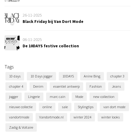
26-11-2025
Black Friday bij Van Dort Mode
06-11-2025
De 10DAYS festive collection
Tags
10 days
10 Days jogger
10DAYS
Anine Bing
chapter 3
chapter 4
Denim
essentiel antwerp
Fashion
Jeans
jogger
Lingerie
marc cain
Mode
new collection
nieuwe collectie
online
sale
Stylingtips
van dort mode
vandortmode
Vandortmode.nl
winter 2024
winter looks
Zadig & Voltaire