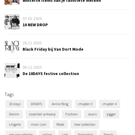
Winterse items van je favoriete merken
07-01-2026
10 NEW DROP
26-11-2025
Black Friday bij Van Dort Mode
06-11-2025
De 10DAYS festive collection
Tags
10 days
10DAYS
Anine Bing
chapter 3
chapter 4
Denim
essentiel antwerp
Fashion
Jeans
jogger
Lingerie
marc cain
Mode
new collection
nieuwe collectie
online
sale
Stylingtips
Trends