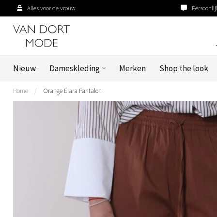
Alles voor de vrouw
Persoonlij
Nieuw
Dameskleding
Merken
Shop the look
Home
/
Orange Elara Pantalon