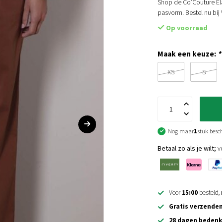
Shop de Co’Couture Elar
pasvorm. Bestel nu bi
Op voorraad
Maak een keuze:
*
XS
S
Nog maar
1
stuk besc
Betaal zo als je wilt;
vo
Voor
15:00
besteld,
Gratis verzende
28 dagen bedenk