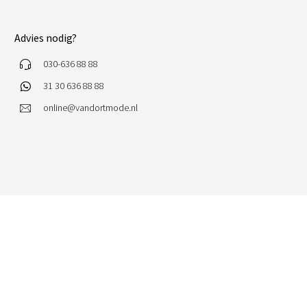
Advies nodig?
030-636 88 88
31 30 636 88 88
online@vandortmode.nl