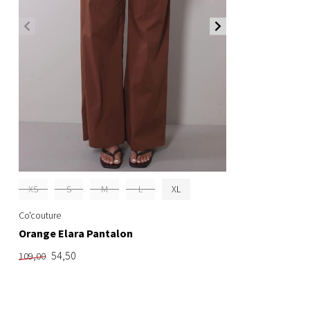
XS
S
M
L
XL
Co'couture
Orange Elara Pantalon
54,50
109,00