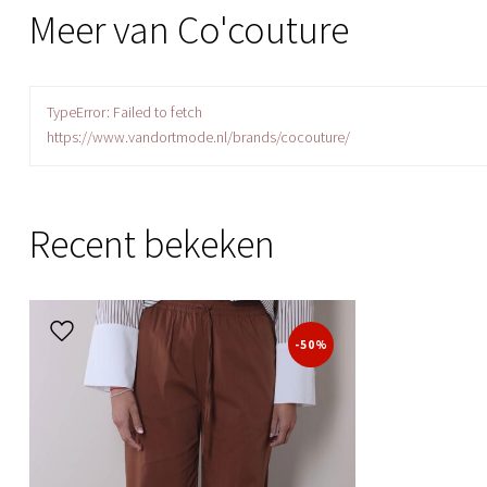
Meer van Co'couture
TypeError: Failed to fetch
https://www.vandortmode.nl/brands/cocouture/
Recent bekeken
-50%