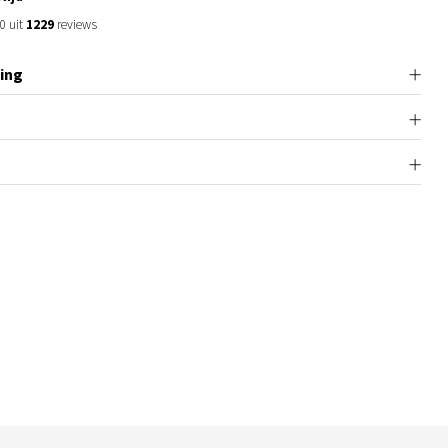
0 uit
1229
reviews
ing