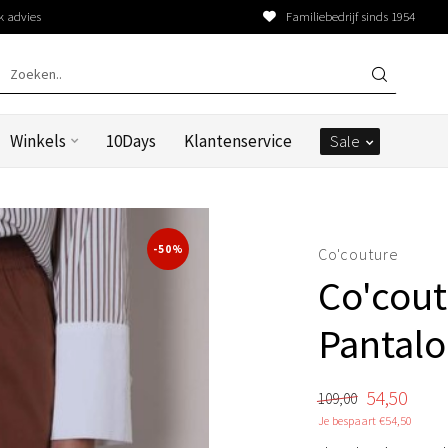
k advies
Familiebedrijf sinds 1954
Winkels
10Days
Klantenservice
Sale
-50%
Co'couture
Co'cout
Pantal
54,50
109,00
Je bespaart €54,50