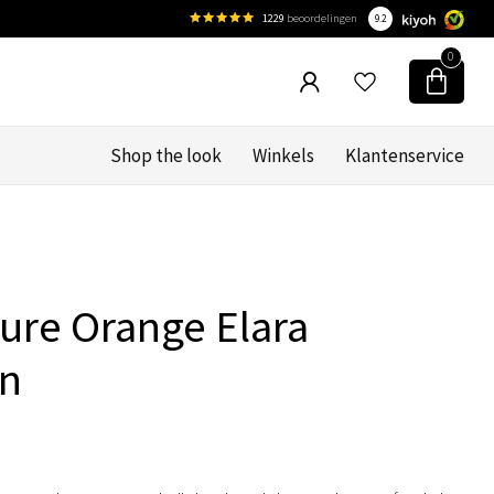
1229
beoordelingen
9.2
0
Shop the look
Winkels
Klantenservice
ure Orange Elara
on