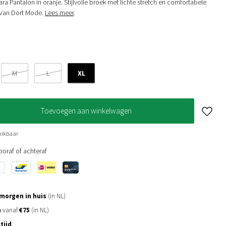
a Pantalon in oranje. Stijlvolle broek met lichte stretch en comfortabele
j Van Dort Mode.
Lees meer
.
XL
M
L
Toevoegen aan winkelwagen
hikbaar
oraf of achteraf
morgen in huis
(in NL)
n
vanaf
€75
(in NL)
tijd