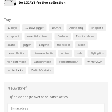
De 10DAYS festive collection
Tags
10 days
10 Days jogger
10DAYS
Anine Bing
chapter 3
chapter 4
essentiel antwerp
Fashion
Fashion show
Jeans
jogger
Lingerie
marc cain
Mode
new collection
nieuwe collectie
online
sale
Stylingtips
van dort mode
vandortmode
Vandortmode.nl
winter 2024
winter looks
Zadig & Voltaire
Nieuwsbrief
Blijf op de hoogte over onze laatste acties