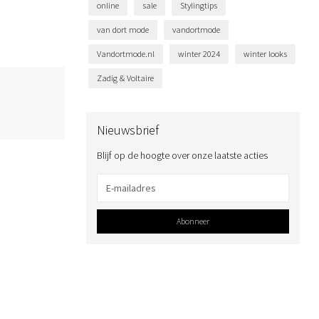
online
sale
Stylingtips
van dort mode
vandortmode
Vandortmode.nl
winter 2024
winter looks
Zadig & Voltaire
Nieuwsbrief
Blijf op de hoogte over onze laatste acties
Abonneer