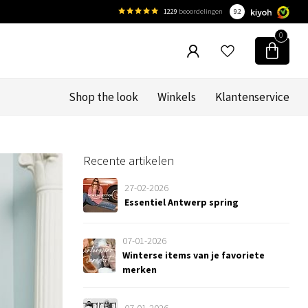
1229
beoordelingen
9.2
0
Shop the look
Winkels
Klantenservice
Recente artikelen
27-02-2026
Essentiel Antwerp spring
07-01-2026
Winterse items van je favoriete
merken