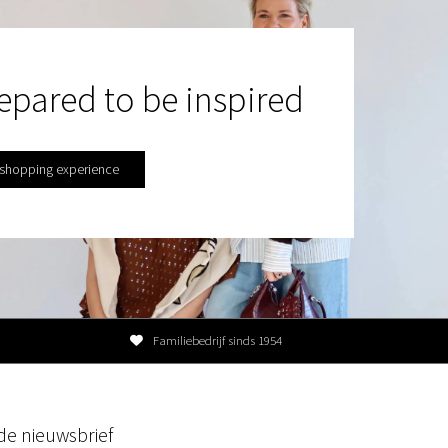
epared to be inspired
 shopping experience
Familiebedrijf sinds 1954
r de nieuwsbrief