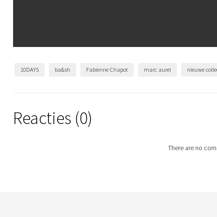
10DAYS
ba&sh
Fabienne Chapot
marc aurel
nieuwe colle
Reacties (0)
There are no comm