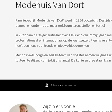
Modehuis Van Dort
Familiebedrijf ‘Modehuis van Dort’ werd in 1954 opgericht. Destijds 
dames- en ondermode, maar ook fournituren, stoffen en textiel.
In 2022 nam de 3e generatie het over, Fleur en Sven Romijn gaan me
groter nationaal en internationaal op de kaart zetten. Fleur is veran
heeft een neus voor trends en nieuwe hippe merken.
Met ons vakkundige en eerlijke team van stylistes nemen wij graag ui
tot teen te stijlen. Kom je bij ons langs? De koffie en thee staan klaar.
Alles voor de vrouw
Wij zijn er voor je
Heb je een vraag over onze producten of je best