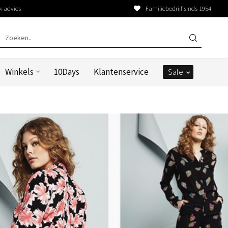
k advies
Familiebedrijf sinds 1954
Winkels
10Days
Klantenservice
Sale