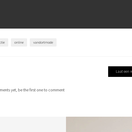
ctie
online
vandortmode
Laat een r
ents yet, be the first one to comment