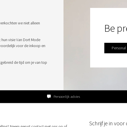
verkochten we niet alleen
Be pr
t hun visie Van Dort Mode
twoordelijk voor de inkoop en
Personal
tgebreid de tijd om je van top
Persoonlijk advies
Schrijf je in voo
elling? Neem gerust contact met ons op of