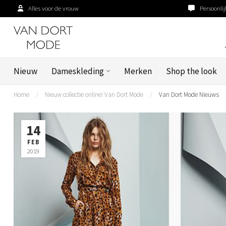
Alles voor de vrouw
Persoonlij
Nieuw
Dameskleding
Merken
Shop the look
Home
/
Nieuw collectie online! Van Dort Mode
/
Van Dort Mode Nieuws
14
FEB
2019