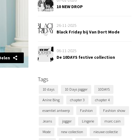
07-01-2026
10 NEW DROP
26-11-2025
Black Friday bij Van Dort Mode
06-11-2025
De 10DAYS festive collection
Delen
Tags
10 days
10 Days jogger
10DAYS
Anine Bing
chapter 3
chapter 4
essentiel antwerp
Fashion
Fashion show
Jeans
jogger
Lingerie
marc cain
Mode
new collection
nieuwe collectie