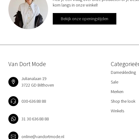
kom langs in onze winkel!
Bekijk onze openingstijden
Van Dort Mode
Categorieë
Dameskleding
Julianalaan 19
Sale
3722 GD Bilthoven
Merken
030-636 88 88
Shop the look
Winkels
31 30 636 88 88
online@vandortmode.nl