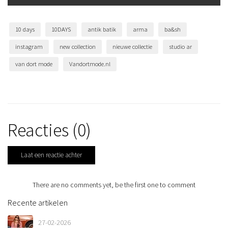
10 days
10DAYS
antik batik
arma
ba&sh
instagram
new collection
nieuwe collectie
studio ar
van dort mode
Vandortmode.nl
Reacties (0)
Laat een reactie achter
There are no comments yet, be the first one to comment
Recente artikelen
27-02-2026