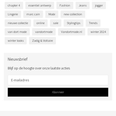
chapter 4
essentiel antwerp
Fashion
Jeans
jogger
Lingerie
marc cain
Mode
new collection
nieuwe collectie
online
sale
Stylingtips
Trends
van dort mode
vandortmode
Vandortmode.nl
winter 2024
winter looks
Zadig & Voltaire
Nieuwsbrief
Blijf op de hoogte over onze laatste acties
Abonneer