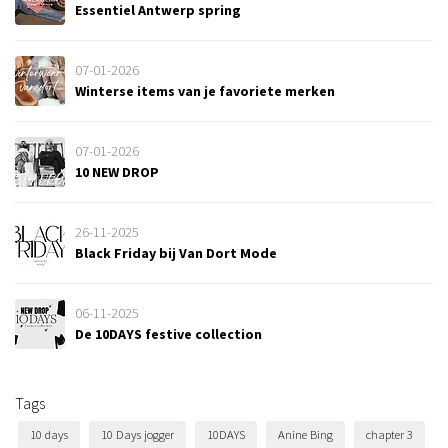
Essentiel Antwerp spring
07-01-2026
Winterse items van je favoriete merken
07-01-2026
10 NEW DROP
26-11-2025
Black Friday bij Van Dort Mode
06-11-2025
De 10DAYS festive collection
Tags
10 days
10 Days jogger
10DAYS
Anine Bing
chapter 3