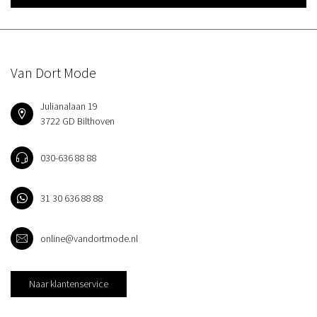
Van Dort Mode
Julianalaan 19
3722 GD Bilthoven
030-636 88 88
31 30 636 88 88
online@vandortmode.nl
Naar klantenservice