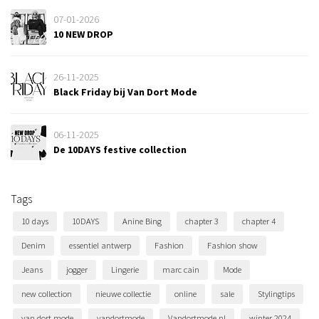
07-01-2026
10 NEW DROP
26-11-2025
Black Friday bij Van Dort Mode
06-11-2025
De 10DAYS festive collection
Tags
10 days
10DAYS
Anine Bing
chapter 3
chapter 4
Denim
essentiel antwerp
Fashion
Fashion show
Jeans
jogger
Lingerie
marc cain
Mode
new collection
nieuwe collectie
online
sale
Stylingtips
van dort mode
vandortmode
Vandortmode.nl
winter 2024