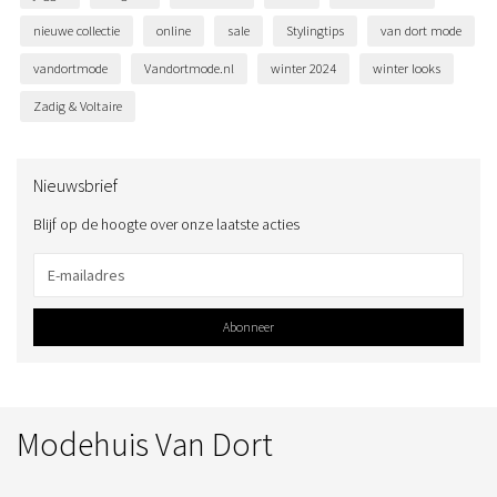
nieuwe collectie
online
sale
Stylingtips
van dort mode
vandortmode
Vandortmode.nl
winter 2024
winter looks
Zadig & Voltaire
Nieuwsbrief
Blijf op de hoogte over onze laatste acties
Abonneer
Modehuis Van Dort