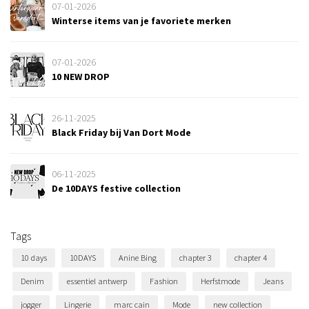
07-01-2026
Winterse items van je favoriete merken
07-01-2026
10 NEW DROP
26-11-2025
Black Friday bij Van Dort Mode
06-11-2025
De 10DAYS festive collection
Tags
10 days
10DAYS
Anine Bing
chapter 3
chapter 4
Denim
essentiel antwerp
Fashion
Herfstmode
Jeans
jogger
Lingerie
marc cain
Mode
new collection