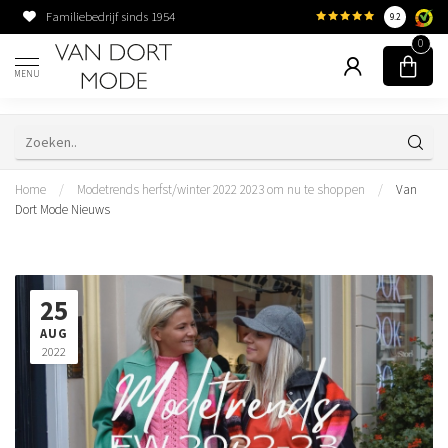
Familiebedrijf sinds 1954
9.2
0
MENU
Home
/
Modetrends herfst/winter 2022 2023 om nu te shoppen
/
Van
Dort Mode Nieuws
25
AUG
2022