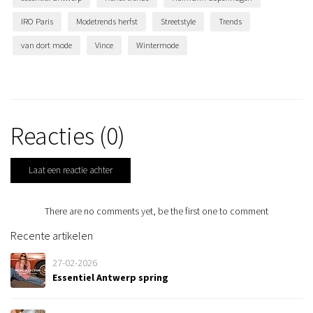
IRO Paris
Modetrends herfst
Streetstyle
Trends
van dort mode
Vince
Wintermode
Reacties (0)
Laat een reactie achter
There are no comments yet, be the first one to comment
Recente artikelen
27-02-2026
Essentiel Antwerp spring