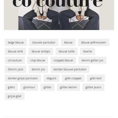
beige blouse
blauwe pantalon
blouse
blouse pofmouwen
blouse strik
blouse strikjes
blouse taille
broche
co'couture
crop blouse
cropped blouse
denim glitter jas
Denim jack
denim jas
donker blauwe pantalon
donker grijze pantalon
elegant
gilet cropped
gilet kort
gilets
glamour
glitter
glitter denim
glitter jeans
grijze gilet