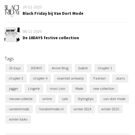
26-11-2025
Black Friday bij Van Dort Mode
06-11-2025
De 10DAYS festive collection
Tags
10 days
10DAYS
Anine Bing
ba&sh
chapter 1
chapter 3
chapter 4
essentiel antwerp
Fashion
Jeans
jogger
Lingerie
marc cain
Mode
new collection
nieuwe collectie
online
sale
Stylingtips
van dort mode
vandortmode
Vandortmode.nl
winter 2024
winter 2025
winter looks